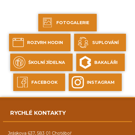
FOTOGALERIE
ROZVRH HODIN
SUPLOVÁNÍ
ŠKOLNÍ JÍDELNA
BAKALÁŘI
FACEBOOK
INSTAGRAM
RYCHLÉ KONTAKTY
Jiráskova 637, 583 01 Chotěboř