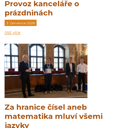
Provoz kanceláře o
prázdninách
3. července 2026
číst více
Za hranice čísel aneb
matematika mluví všemi
jazyky