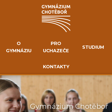
O
PRO
STUDIUM
GYMNÁZIU
UCHAZEČE
KONTAKTY
Gymnázium Chotěboř