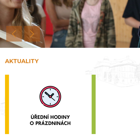
předchozí
další
AKTUALITY