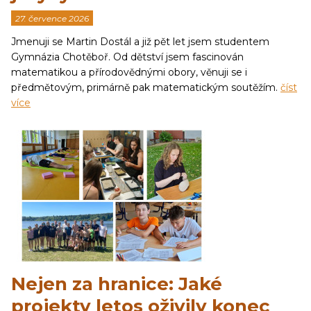
27. července 2026
Jmenuji se Martin Dostál a již pět let jsem studentem
Gymnázia Chotěboř. Od dětství jsem fascinován
matematikou a přírodovědnými obory, věnuji se i
předmětovým, primárně pak matematickým soutěžím.
číst
více
Nejen za hranice: Jaké
projekty letos oživily konec