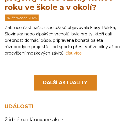
roku ve škole a v okolí?
14. července 2026
Zatímco část našich spolužáků objevovala krásy Polska,
Slovinska nebo alpských vrcholů, byla pro ty, kteří dali
přednost domácí půdě, připravena bohatá paleta
různorodých projektů – od sportu přes tvořivé dílny až po
procvičení mozkových závitů.
číst více
DALŠÍ AKTUALITY
UDÁLOSTI
Žádné naplánované akce.