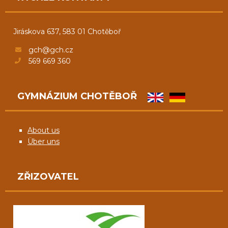
Jiráskova 637, 583 01 Chotěboř
gch@gch.cz
569 669 360
GYMNÁZIUM CHOTĚBOŘ
About us
Über uns
ZŘIZOVATEL