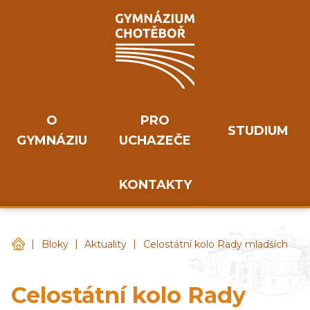
O
PRO
STUDIUM
GYMNÁZIU
UCHAZEČE
KONTAKTY
|
|
|
Gymnázium Chotěboř
Bloky
Aktuality
Celostátní kolo Rady mladších
Celostátní kolo Rady