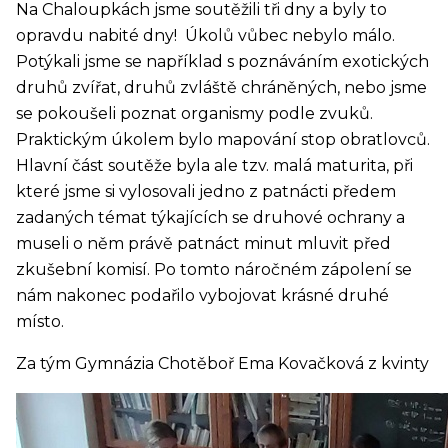
Na Chaloupkách jsme soutěžili tři dny a byly to
opravdu nabité dny! Úkolů vůbec nebylo málo.
Potýkali jsme se například s poznáváním exotických
druhů zvířat, druhů zvláště chráněných, nebo jsme
se pokoušeli poznat organismy podle zvuků.
Praktickým úkolem bylo mapování stop obratlovců.
Hlavní část soutěže byla ale tzv. malá maturita, při
které jsme si vylosovali jedno z patnácti předem
zadaných témat týkajících se druhové ochrany a
museli o něm právě patnáct minut mluvit před
zkušební komisí. Po tomto náročném zápolení se
nám nakonec podařilo vybojovat krásné druhé
místo.
Za tým Gymnázia Chotěboř Ema Kovačková z kvinty