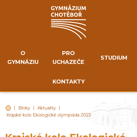
O
PRO
STUDIUM
GYMNÁZIU
UCHAZEČE
KONTAKTY
|
|
|
Gymnázium Chotěboř
Bloky
Aktuality
Krajské kolo Ekologické olympiáda 2023