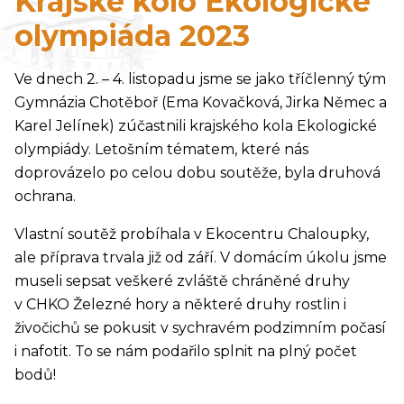
Krajské kolo Ekologické
olympiáda 2023
Ve dnech 2. – 4. listopadu jsme se jako tříčlenný tým
Gymnázia Chotěboř (Ema Kovačková, Jirka Němec a
Karel Jelínek) zúčastnili krajského kola Ekologické
olympiády. Letošním tématem, které nás
doprovázelo po celou dobu soutěže, byla druhová
ochrana.
Vlastní soutěž probíhala v Ekocentru Chaloupky,
ale příprava trvala již od září. V domácím úkolu jsme
museli sepsat veškeré zvláště chráněné druhy
v CHKO Železné hory a některé druhy rostlin i
živočichů se pokusit v sychravém podzimním počasí
i nafotit. To se nám podařilo splnit na plný počet
bodů!