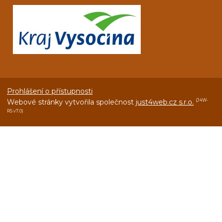
Prohlášení o přístupnosti
Webové stránky vytvořila společnost
just4web.cz s.r.o.
(J4W-
RS v7.0)