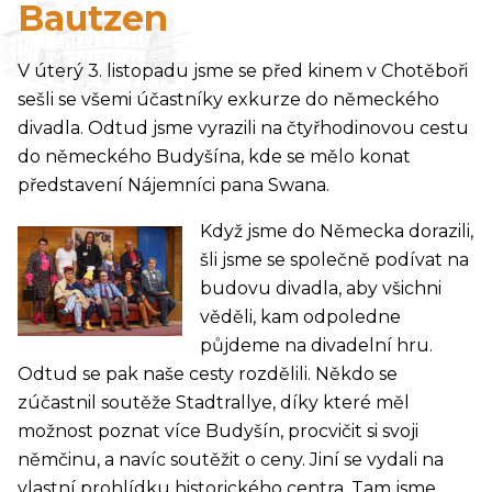
Bautzen
V úterý 3. listopadu jsme se před kinem v Chotěboři
sešli se všemi účastníky exkurze do německého
divadla. Odtud jsme vyrazili na čtyřhodinovou cestu
do německého Budyšína, kde se mělo konat
představení Nájemníci pana Swana.
Když jsme do Německa dorazili,
šli jsme se společně podívat na
budovu divadla, aby všichni
věděli, kam odpoledne
půjdeme na divadelní hru.
Odtud se pak naše cesty rozdělili. Někdo se
zúčastnil soutěže Stadtrallye, díky které měl
možnost poznat více Budyšín, procvičit si svoji
němčinu, a navíc soutěžit o ceny. Jiní se vydali na
vlastní prohlídku historického centra. Tam jsme