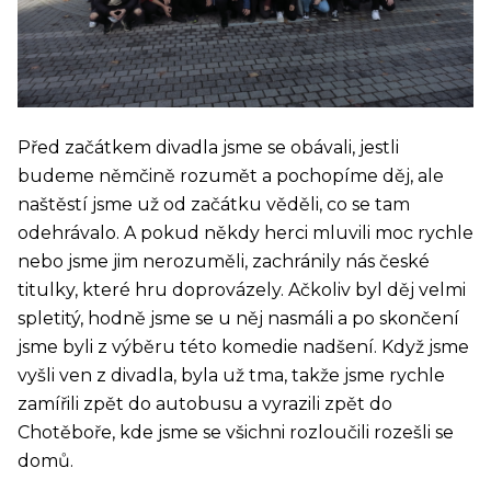
Před začátkem divadla jsme se obávali, jestli
budeme němčině rozumět a pochopíme děj, ale
naštěstí jsme už od začátku věděli, co se tam
odehrávalo. A pokud někdy herci mluvili moc rychle
nebo jsme jim nerozuměli, zachránily nás české
titulky, které hru doprovázely. Ačkoliv byl děj velmi
spletitý, hodně jsme se u něj nasmáli a po skončení
jsme byli z výběru této komedie nadšení. Když jsme
vyšli ven z divadla, byla už tma, takže jsme rychle
zamířili zpět do autobusu a vyrazili zpět do
Chotěboře, kde jsme se všichni rozloučili rozešli se
domů.