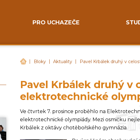
PRO UCHAZEČE
STU
|
|
|
Gymnázium Chotěboř
Bloky
Aktuality
Pavel Krbálek druhý v celo
Pavel Krbálek druhý v 
elektrotechnické olym
Ve čtvrtek 7. prosince proběhlo na Elektrotechn
elektrotechnické olympiády. Mezi osmičku nejle
Krbálek z oktávy chotěbořského gymnázia.