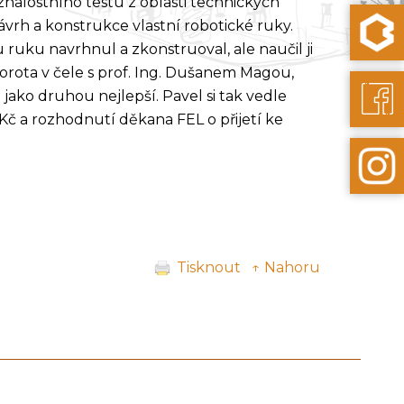
alostního testu z oblasti technických
vrh a konstrukce vlastní robotické ruky.
u ruku navrhnul a zkonstruoval, ale naučil ji
orota v čele s prof. Ing. Dušanem Magou,
 jako druhou nejlepší. Pavel si tak vedle
Kč a rozhodnutí děkana FEL o přijetí ke
Tisknout
↑ Nahoru
další