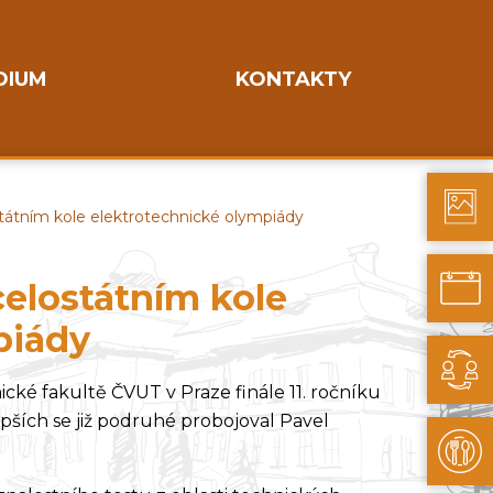
DIUM
KONTAKTY
státním kole elektrotechnické olympiády
celostátním kole
piády
ické fakultě ČVUT v Praze finále 11. ročníku
pších se již podruhé probojoval Pavel