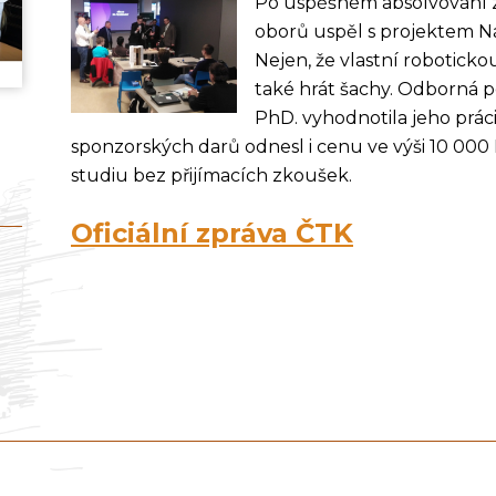
Po úspěšném absolvování zn
oborů uspěl s projektem Ná
Nejen, že vlastní roboticko
také hrát šachy. Odborná p
PhD. vyhodnotila jeho práci
sponzorských darů odnesl i cenu ve výši 10 000 
studiu bez přijímacích zkoušek.
Oficiální zpráva ČTK