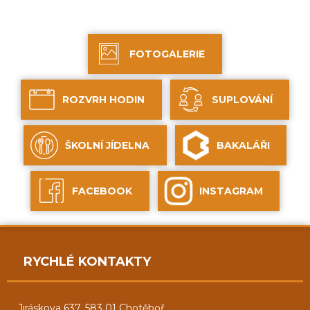
FOTOGALERIE
ROZVRH HODIN
SUPLOVÁNÍ
ŠKOLNÍ JÍDELNA
BAKALÁŘI
FACEBOOK
INSTAGRAM
RYCHLÉ KONTAKTY
Jiráskova 637, 583 01 Chotěboř