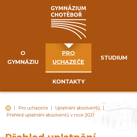
O
PRO
STUDIUM
GYMNÁZIU
UCHAZEČE
KONTAKTY
|
|
|
Gymnázium Chotěboř
Pro uchazeče
Uplatnění absolventů
Přehled uplatnění absolventů v roce 2021