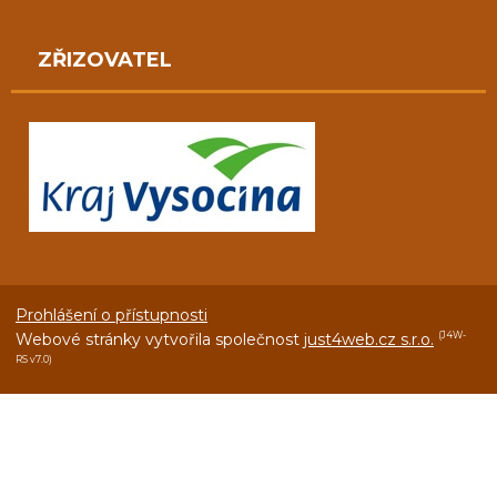
ZŘIZOVATEL
Prohlášení o přístupnosti
Webové stránky vytvořila společnost
just4web.cz s.r.o.
(J4W-
RS v7.0)