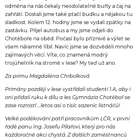
odměna na nás čekaly neodolatelné buřty a čaj na
zahřátí. Dostali jsme také ptačí budku a nějakou tu
sladkost. Kolem 12. hodiny jsme se vydali zpátky na
zastávku. Přijel autobus a my jsme odjeli do
Chotěboře na oběd. Počasí bylo příznivé a výlet se
všem náramně líbil. Navíc jsme se dozvěděli mnoho
zajímavých věcí. Víte, co znamená modrý
trojúhelník na stromě v lese? My teď už ano.
Za primu Magdaléna Chrbolková
Primány později v lese vystřídali studenti 1.A, aby i
oni přidali ruku k dílu a les Gymnázia Chotěboř se
zase rozrostl …letos asi o tisíc sazenic listnáčů!
Velké poděkování patří pracovníkům LČR, v první
řadě panu Ing. Josefu Pilařovi, který pro nás
každoročně akci chystá. Z dalších zaměstnanců