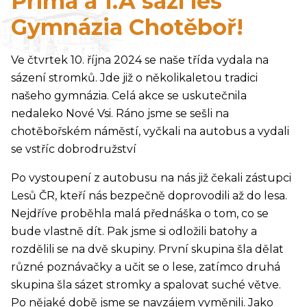
Prima a 1.A sází les
Gymnázia Chotěboř!
Ve čtvrtek 10. října 2024 se naše třída vydala na
sázení stromků. Jde již o několikaletou tradici
našeho gymnázia. Celá akce se uskutečnila
nedaleko Nové Vsi. Ráno jsme se sešli na
chotěbořském náměstí, vyčkali na autobus a vydali
se vstříc dobrodružství
Po vystoupení z autobusu na nás již čekali zástupci
Lesů ČR, kteří nás bezpečně doprovodili až do lesa.
Nejdříve proběhla malá přednáška o tom, co se
bude vlastně dít. Pak jsme si odložili batohy a
rozdělili se na dvě skupiny. První skupina šla dělat
různé poznávačky a učit se o lese, zatímco druhá
skupina šla sázet stromky a spalovat suché větve.
Po nějaké době jsme se navzájem vyměnili. Jako