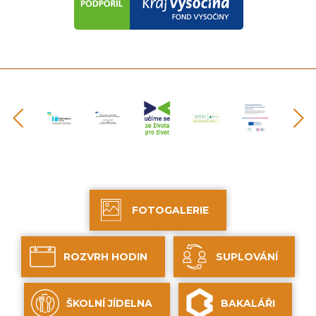
předchozí
FOTOGALERIE
ROZVRH HODIN
SUPLOVÁNÍ
ŠKOLNÍ JÍDELNA
BAKALÁŘI