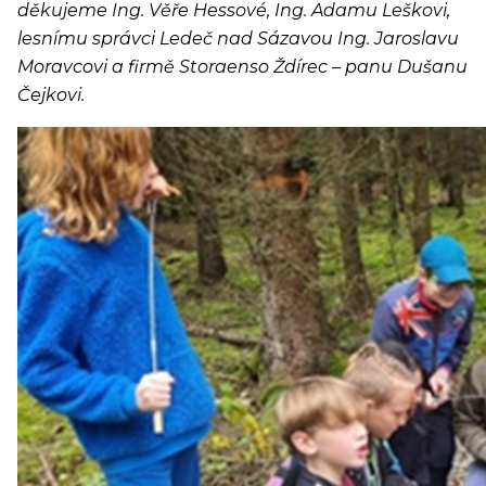
děkujeme Ing. Věře Hessové, Ing. Adamu Leškovi,
lesnímu správci Ledeč nad Sázavou Ing. Jaroslavu
Moravcovi a firmě Storaenso Ždírec – panu Dušanu
Čejkovi.