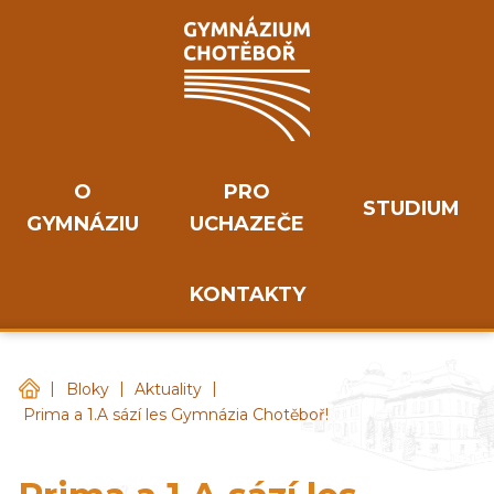
O
PRO
STUDIUM
GYMNÁZIU
UCHAZEČE
KONTAKTY
|
|
|
Gymnázium Chotěboř
Bloky
Aktuality
Prima a 1.A sází les Gymnázia Chotěboř!