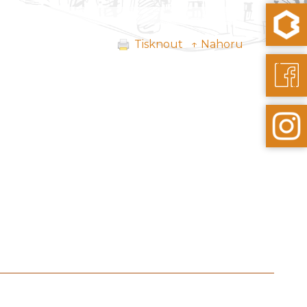
Tisknout
↑ Nahoru
další