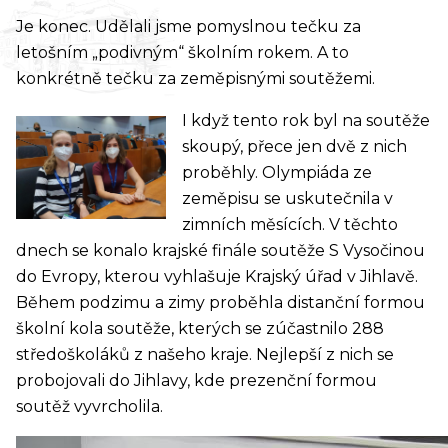
Je konec. Udělali jsme pomyslnou tečku za
letošním „podivným“ školním rokem. A to
konkrétně tečku za zeměpisnými soutěžemi.
I když tento rok byl na soutěže
skoupý, přece jen dvě z nich
proběhly. Olympiáda ze
zeměpisu se uskutečnila v
zimních měsících. V těchto
dnech se konalo krajské finále soutěže S Vysočinou
do Evropy, kterou vyhlašuje Krajský úřad v Jihlavě.
Během podzimu a zimy proběhla distanční formou
školní kola soutěže, kterých se zúčastnilo 288
středoškoláků z našeho kraje. Nejlepší z nich se
probojovali do Jihlavy, kde prezenční formou
soutěž vyvrcholila.