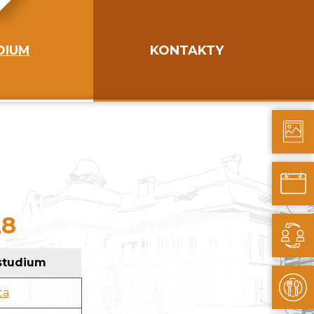
DIUM
KONTAKTY
28
studium
ta