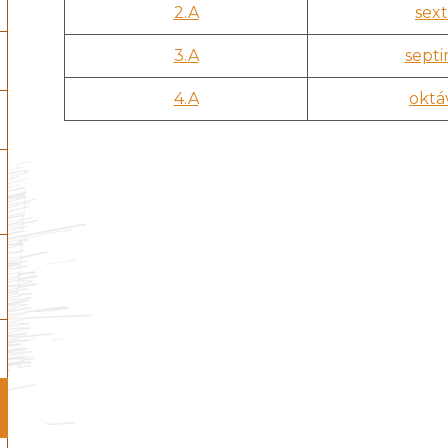
2.A
sex
3.A
sept
4.A
oktá