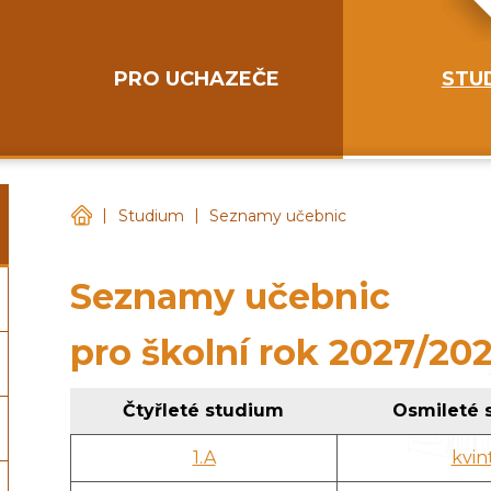
PRO UCHAZEČE
STU
|
|
Gymnázium Chotěboř
Studium
Seznamy učebnic
Seznamy učebnic
pro školní rok 2027/20
Čtyřleté studium
Osmileté 
1.A
kvin