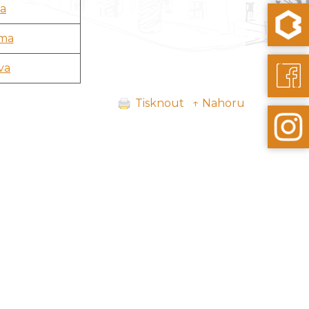
ta
ima
va
Tisknout
↑ Nahoru