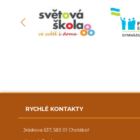
RYCHLÉ KONTAKTY
Jiráskova 637, 583 01 Chotěboř