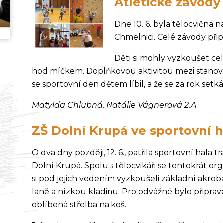
Atletické závody
Dne 10. 6. byla tělocvična 
Chmelnici. Celé závody připr
Děti si mohly vyzkoušet celk
hod míčkem. Doplňkovou aktivitou mezi stanoviš
se sportovní den dětem líbil, a že se za rok setk
Matylda Chlubná, Natálie Vágnerová 2.A
ZŠ Dolní Krupá ve sportovní 
O dva dny později, 12. 6., patřila sportovní hala tr
Dolní Krupá. Spolu s tělocvikáři se tentokrát orga
si pod jejich vedením vyzkoušeli základní akrob
laně a nízkou kladinu. Pro odvážné bylo připrav
oblíbená střelba na koš.