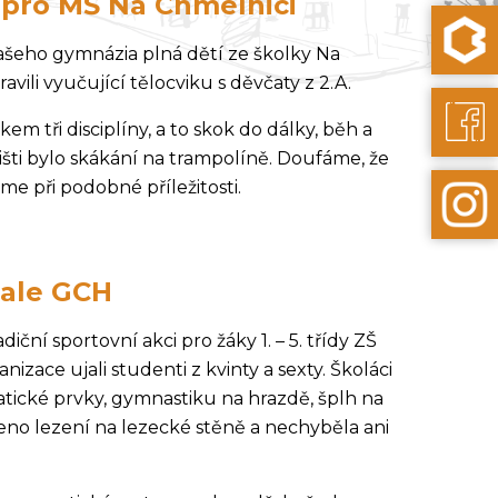
 pro MŠ Na Chmelnici
našeho gymnázia plná dětí ze školky Na
avili vyučující tělocviku s děvčaty z 2.A.
em tři disciplíny, a to skok do dálky, běh a
ti bylo skákání na trampolíně. Doufáme, že
áme při podobné příležitosti.
hale GCH
adiční sportovní akci pro žáky 1. – 5. třídy ZŠ
nizace ujali studenti z kvinty a sexty. Školáci
atické prvky, gymnastiku na hrazdě, šplh na
eno lezení na lezecké stěně a nechyběla ani