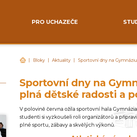
PRO UCHAZEČE
STU
|
|
|
Gymnázium Chotěboř
Bloky
Aktuality
Sportovní dny na Gymnáziu 
Sportovní dny na Gymn
plná dětské radosti a 
V polovině června ožila sportovní hala Gymnázi
studenti si vyzkoušeli roli organizátorů a připrav
plné sportu, zábavy a skvělých výkonů.