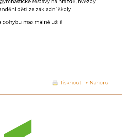
i gymnastické sestavy na hrazdě, hvězdy,
fandění dětí ze základní školy.
né pohybu maximálně užili!
Tisknout
↑ Nahoru
další