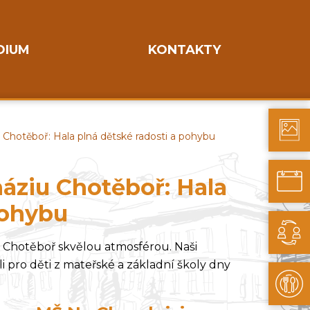
DIUM
KONTAKTY
Chotěboř: Hala plná dětské radosti a pohybu
áziu Chotěboř: Hala
pohybu
a Chotěboř skvělou atmosférou. Naši
ili pro děti z mateřské a základní školy dny