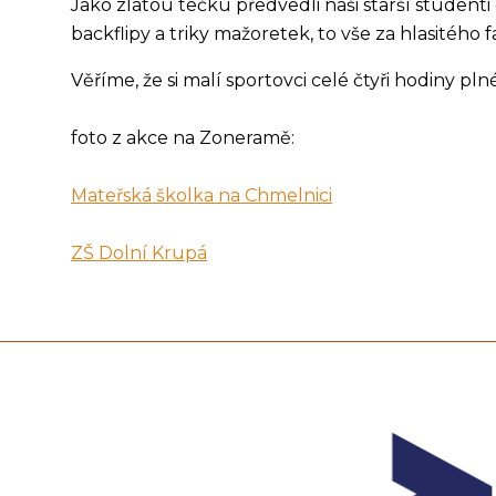
Jako zlatou tečku předvedli naši starší student
backflipy a triky mažoretek, to vše za hlasitého 
Věříme, že si malí sportovci celé čtyři hodiny pl
foto z akce na Zoneramě:
Mateřská školka na Chmelnici
ZŠ Dolní Krupá