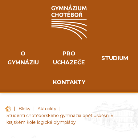
O
PRO
STUDIUM
GYMNÁZIU
UCHAZEČE
KONTAKTY
|
|
|
Gymnázium Chotěboř
Bloky
Aktuality
Studenti chotěbořského gymnázia opět úspěšní v
krajském kole logické olympiády