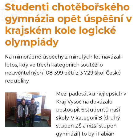
Studenti chotěbořského
gymnázia opět úspěšní v
krajském kole logické
olympiády
Na mimořádné úspěchy z minulých let navázali i
letos, kdy ve třech kategoriích soutěžilo
neuvěřitelných 108 399 dětí z 3 729 škol České
republiky.
Mezi padesátku nejlepších v
Kraji Vysočina dokázalo
postoupit 6 studentů naší
školy. V kategorii B (druhý
stupeň ZŠ a nižší stupeň
gymnázií) to byli Fabián