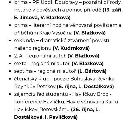
prima – PR Údolí Doubravy – poznání přírody,
historie v pověstech a pomoc přírodě
(13. září,
E. Jirsová, V. Blažková)
prima – literární hodina věnovaná pověstem a
příběhům Kraje Vysočina
(V. Blažková)
sekunda
–
dramatické ztvárnění pověstí
našeho regionu
(V. Kudrnková)
2. A – regionální autoři
(V. Blažková)
sexta – regionální autoři
(V. Blažková)
septima – regionální autoři
(L. Bártová)
čtenářský klub - poezie Bohuslava Reynka,
Reynkův Petrkov
(6. října, L. Dostálková)
zájemci z řad studentů - Havlíčkův Brod -
konference Havlíčku, Havle věnovaná Karlu
Havlíčkovi Borovskému
(26. října, L.
Dostálková, I. Pavlíčková)