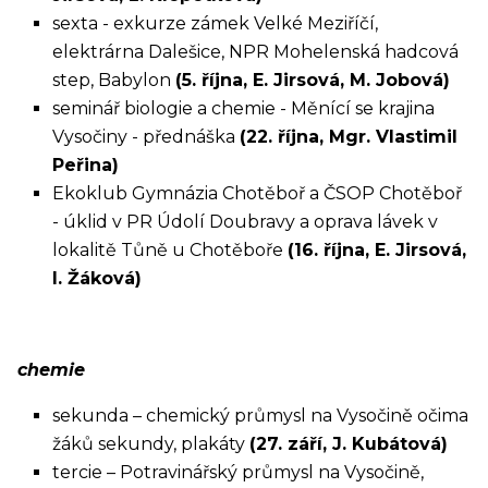
sexta - exkurze zámek Velké Meziříčí,
elektrárna Dalešice, NPR Mohelenská hadcová
step, Babylon
(5. října, E. Jirsová, M. Jobová)
seminář biologie a chemie - Měnící se krajina
Vysočiny - přednáška
(22. října, Mgr. Vlastimil
Peřina)
Ekoklub Gymnázia Chotěboř a ČSOP Chotěboř
- úklid v PR Údolí Doubravy a oprava lávek v
lokalitě Tůně u Chotěboře
(16. října, E. Jirsová,
I. Žáková)
chemie
sekunda – chemický průmysl na Vysočině očima
žáků sekundy, plakáty
(27. září, J. Kubátová)
tercie – Potravinářský průmysl na Vysočině,