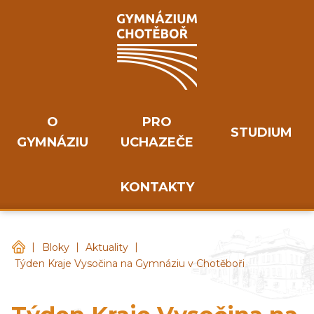
O
PRO
STUDIUM
GYMNÁZIU
UCHAZEČE
KONTAKTY
|
|
|
Gymnázium Chotěboř
Bloky
Aktuality
Týden Kraje Vysočina na Gymnáziu v Chotěboři