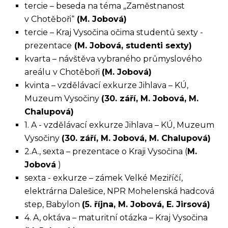
tercie – beseda na téma „Zaměstnanost
v Chotěboři“
(M. Jobová)
tercie – Kraj Vysočina očima studentů sexty -
prezentace
(M. Jobová, studenti sexty)
kvarta – návštěva vybraného průmyslového
areálu v Chotěboři
(M. Jobová)
kvinta – vzdělávací exkurze Jihlava – KÚ,
Muzeum Vysočiny
(30. září, M. Jobová, M.
Chalupová)
1. A - vzdělávací exkurze Jihlava – KÚ, Muzeum
Vysočiny
(30. září, M. Jobová, M. Chalupová)
2.A., sexta – prezentace o Kraji Vysočina (
M.
Jobová
)
sexta - exkurze – zámek Velké Meziříčí,
elektrárna Dalešice, NPR Mohelenská hadcová
step, Babylon
(5. října, M. Jobová, E. Jirsová)
4. A, oktáva – maturitní otázka – Kraj Vysočina