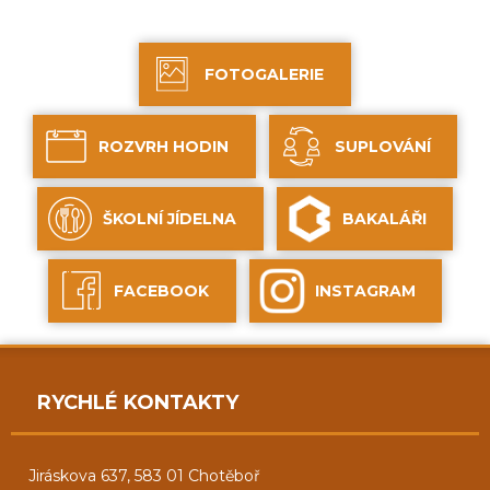
FOTOGALERIE
ROZVRH HODIN
SUPLOVÁNÍ
ŠKOLNÍ JÍDELNA
BAKALÁŘI
FACEBOOK
INSTAGRAM
RYCHLÉ KONTAKTY
Jiráskova 637, 583 01 Chotěboř