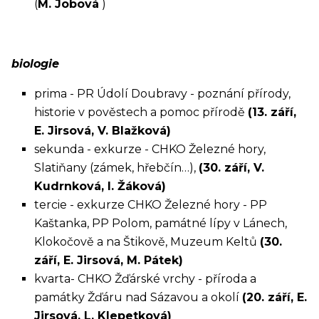
(
M. Jobová
)
biologie
prima - PR Údolí Doubravy - poznání přírody,
historie v pověstech a pomoc přírodě
(13. září,
E. Jirsová, V. Blažková)
sekunda - exkurze - CHKO Železné hory,
Slatiňany (zámek, hřebčín…),
(30. září, V.
Kudrnková, I. Žáková)
tercie - exkurze CHKO Železné hory - PP
Kaštanka, PP Polom, památné lípy v Lánech,
Klokočově a na Štikově, Muzeum Keltů
(30.
září, E. Jirsová, M. Pátek)
kvarta- CHKO Žďárské vrchy - příroda a
památky Žďáru nad Sázavou a okolí
(20. září, E.
Jirsová, L. Klepetková)