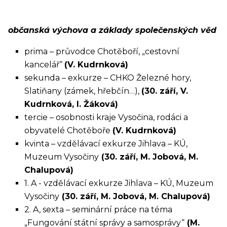
občanská výchova a základy společenských věd
prima – průvodce Chotěboří, „cestovní
kancelář“
(V. Kudrnková)
sekunda – exkurze – CHKO Železné hory,
Slatiňany (zámek, hřebčín…),
(30. září, V.
Kudrnková, I. Žáková)
tercie – osobnosti kraje Vysočina, rodáci a
obyvatelé Chotěboře
(V. Kudrnková)
kvinta – vzdělávací exkurze Jihlava – KÚ,
Muzeum Vysočiny
(30. září, M. Jobová, M.
Chalupová)
1. A - vzdělávací exkurze Jihlava – KÚ, Muzeum
Vysočiny
(30. září, M. Jobová, M. Chalupová)
2. A, sexta – seminární práce na téma
„Fungování státní správy a samosprávy“
(M.