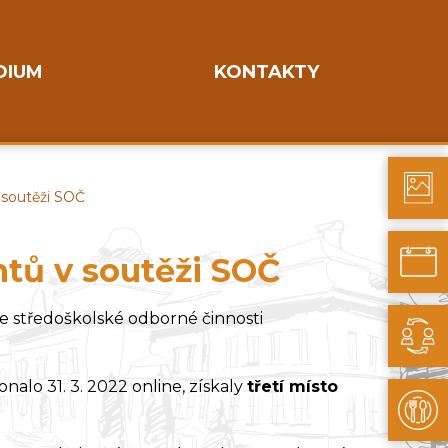
DIUM
KONTAKTY
 soutěži SOČ
ntů v soutěži SOČ
ve středoškolské odborné činnosti
nalo 31. 3. 2022 online, získaly
třetí místo