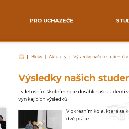
PRO UCHAZEČE
STU
|
|
|
Gymnázium Chotěboř
Bloky
Aktuality
Výsledky našich studentů v
Výsledky našich stude
I v letošním školním roce dosáhli naši studenti 
vynikajících výsledků.
V okresním kole, které se ko
dvě práce: