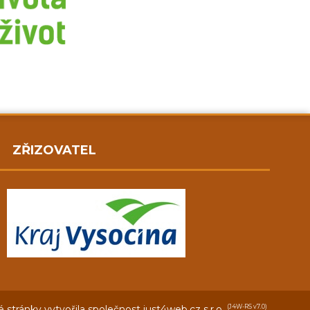
ZŘIZOVATEL
stránky vytvořila společnost
just4web.cz s.r.o.
(J4W-RS v7.0)