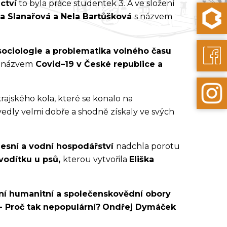
ctví
to byla práce studentek 3. A ve složení
na Slanařová a Nela Bartůšková
s názvem
sociologie a problematika volného času
 názvem
Covid–19 v České republice a
rajského kola, které se konalo na
vedly velmi dobře a shodně získaly ve svých
 lesní a vodní hospodářství
nadchla porotu
vodítku u psů,
kterou vytvořila
Eliška
statní humanitní a společenskovědní obory
- Proč tak nepopulární?
Ondřej Dymáček