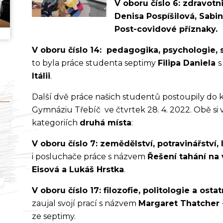
V oboru číslo 6: zdravotni
Denisa Pospíšilová, Sabi
Post-covidové příznaky.
V oboru číslo 14: pedagogika, psychologie, 
to byla práce studenta septimy
Filipa Daniela
s
Itálii
.
Další dvě práce našich studentů postoupily do k
Gymnáziu Třebíč ve čtvrtek 28. 4. 2022. Obě si 
kategoriích
druhá místa
:
V oboru číslo 7: zemědělství, potravinářství,
i posluchače práce s názvem
Řešení tahání na 
Eisová a Lukáš Hrstka
.
V oboru číslo 17: filozofie, politologie a o
zaujal svojí prací s názvem
Margaret Thatcher 
ze septimy.