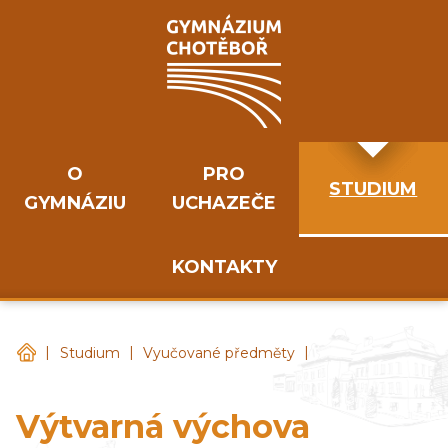
O
PRO
STUDIUM
GYMNÁZIU
UCHAZEČE
KONTAKTY
|
|
|
Gymnázium Chotěboř
Studium
Vyučované předměty
Výtvarná výchova