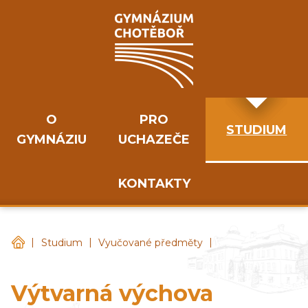
O
PRO
STUDIUM
GYMNÁZIU
UCHAZEČE
KONTAKTY
|
|
|
Gymnázium Chotěboř
Studium
Vyučované předměty
Výtvarná výchova