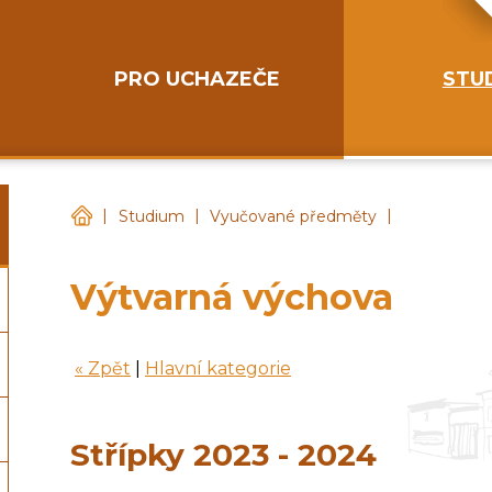
PRO UCHAZEČE
STU
|
|
|
Gymnázium Chotěboř
Studium
Vyučované předměty
Výtvarná výchova
« Zpět
|
Hlavní kategorie
Střípky 2023 - 2024