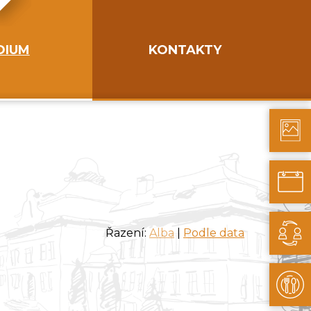
DIUM
KONTAKTY
Řazení:
Alba
|
Podle data