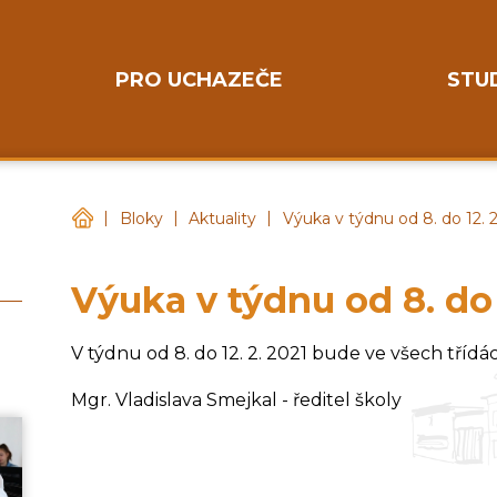
PRO UCHAZEČE
STU
|
|
|
Gymnázium Chotěboř
Bloky
Aktuality
Výuka v týdnu od 8. do 12. 2
Výuka v týdnu od 8. do 
V týdnu od 8. do 12. 2. 2021 bude ve všech třídá
Mgr. Vladislava Smejkal - ředitel školy