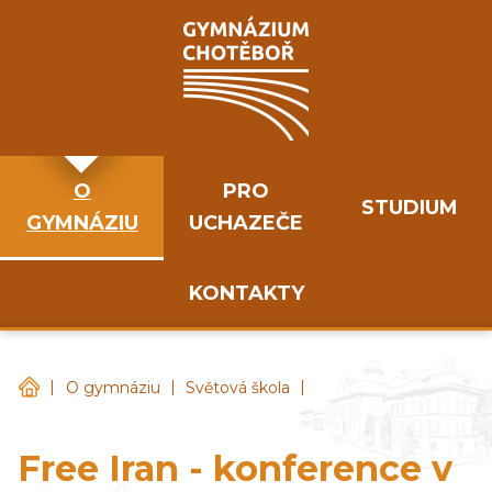
O
PRO
STUDIUM
GYMNÁZIU
UCHAZEČE
KONTAKTY
|
|
|
Gymnázium Chotěboř
O gymnáziu
Světová škola
Free Iran - konference v