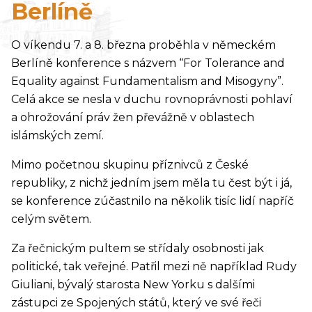
Berlíně
O víkendu 7. a 8. března proběhla v německém
Berlíně konference s názvem “For Tolerance and
Equality against Fundamentalism and Misogyny”.
Celá akce se nesla v duchu rovnoprávnosti pohlaví
a ohrožování práv žen převážně v oblastech
islámských zemí.
Mimo početnou skupinu příznivců z České
republiky, z nichž jedním jsem měla tu čest být i já,
se konference zúčastnilo na několik tisíc lidí napříč
celým světem.
Za řečnickým pultem se střídaly osobnosti jak
politické, tak veřejné. Patřil mezi ně například Rudy
Giuliani, bývalý starosta New Yorku s dalšími
zástupci ze Spojených států, který ve své řeči