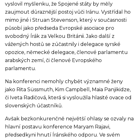
vyslovil myšlenku, že Spojené státy by měly
zaujmout důraznější postoj vůči Iránu. Vystřídal ho
mimo jiné i Struan Stevenson, který v současnosti
působí jako předseda Evropské asociace pro
svobodný Írák za Velkou Británii. Jako další z
vážených hostů se zúčastnily i delegace syrské
opozice, německé delegace, členové parlamentu
arabských zemí, či členové Evropského
parlamentu.
Na konferenci nemohly chybět významné ženy
jako Rita Süssmuth, Kim Campbell, Maia Panjikidze,
či Iveta Radičová, která si vysloužila hlasité ovace od
slovenských účastníků.
Avšak bezkonkurenčně největší ohlasy se ozvaly na
hlavní postavu konference Maryam Rajavi,
předsedkyni hnutí Íránského odporu. Ve svém