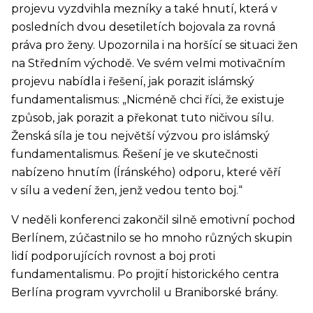
projevu vyzdvihla mezníky a také hnutí, která v
posledních dvou desetiletích bojovala za rovná
práva pro ženy. Upozornila i na horšící se situaci žen
na Středním východě. Ve svém velmi motivačním
projevu nabídla i řešení, jak porazit islámský
fundamentalismus: „Nicméně chci říci, že existuje
způsob, jak porazit a překonat tuto ničivou sílu.
Ženská síla je tou největší výzvou pro islámský
fundamentalismus. Řešení je ve skutečnosti
nabízeno hnutím (Íránského) odporu, které věří
v sílu a vedení žen, jenž vedou tento boj.“
V neděli konferenci zakončil silně emotivní pochod
Berlínem, zúčastnilo se ho mnoho různých skupin
lidí podporujících rovnost a boj proti
fundamentalismu. Po projití historického centra
Berlína program vyvrcholil u Braniborské brány.