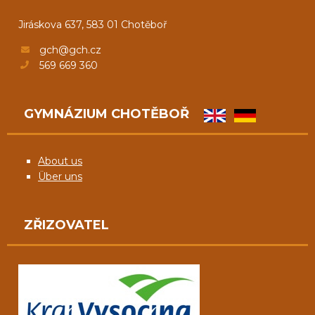
Jiráskova 637, 583 01 Chotěboř
gch@gch.cz
569 669 360
GYMNÁZIUM CHOTĚBOŘ
About us
Über uns
ZŘIZOVATEL