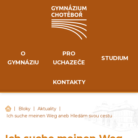
O
PRO
STUDIUM
GYMNÁZIU
UCHAZEČE
KONTAKTY
|
|
|
Gymnázium Chotěboř
Bloky
Aktuality
Ich suche meinen Weg aneb Hledám svou cestu