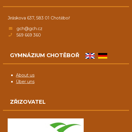
Jiráskova 637, 583 01 Chotěboř
gch@gch.cz
569 669 360
GYMNÁZIUM CHOTĚBOŘ
About us
Über uns
ZŘIZOVATEL