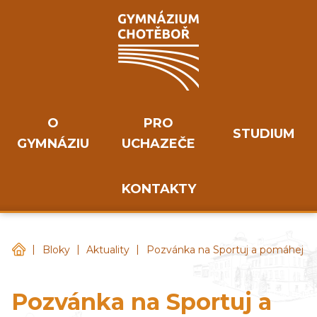
O
PRO
STUDIUM
GYMNÁZIU
UCHAZEČE
KONTAKTY
|
|
|
Gymnázium Chotěboř
Bloky
Aktuality
Pozvánka na Sportuj a pomáhej
Pozvánka na Sportuj a