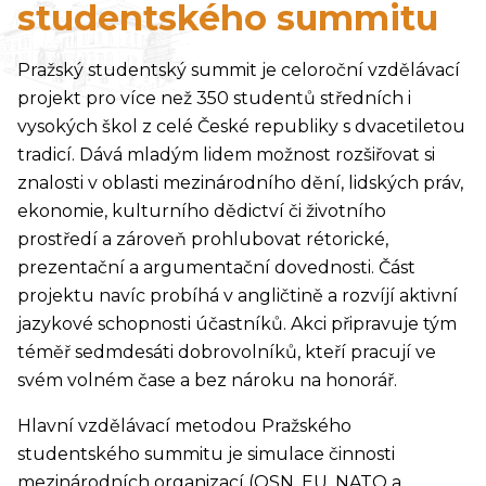
studentského summitu
Pražský studentský summit je celoroční vzdělávací
projekt pro více než 350 studentů středních i
vysokých škol z celé České republiky s dvacetiletou
tradicí. Dává mladým lidem možnost rozšiřovat si
znalosti v oblasti mezinárodního dění, lidských práv,
ekonomie, kulturního dědictví či životního
prostředí a zároveň prohlubovat rétorické,
prezentační a argumentační dovednosti. Část
projektu navíc probíhá v angličtině a rozvíjí aktivní
jazykové schopnosti účastníků. Akci připravuje tým
téměř sedmdesáti dobrovolníků, kteří pracují ve
svém volném čase a bez nároku na honorář.
Hlavní vzdělávací metodou Pražského
studentského summitu je simulace činnosti
mezinárodních organizací (OSN, EU, NATO a