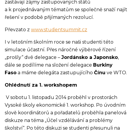
zastávají zájmy zastupovaných států
a k projednávaným tématům se společně snaží najít
řešení v podobě přijímaných rezolucí.
Převzato z
www.studentsummit.cz
I v letošním školním roce se naši studenti této
simulace účastní. Přes náročné výběrové řízení
„prošly“ dvě delegace –
Jordánsko a Japonsko
,
dále se podílíme na složení delegace
Burkiny
Faso
a máme delegáta zastupujícího
Čínu
ve WTO.
Ohlédnutí za 1. workshopem
V sobotu 1. listopadu 2014 proběhl v prostorách
Vysoké školy ekonomické 1. workshop. Po úvodním
slově koordinátorů a pořadatelů proběhla panelová
diskuze na téma „Účel vzdělávání a problémy
školství“. Po této diskuzi se studenti přesunuli na