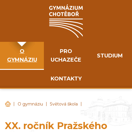
O
PRO
STUDIUM
GYMNÁZIU
UCHAZEČE
KONTAKTY
|
|
|
Gymnázium Chotěboř
O gymnáziu
Světová škola
XX. ročník Pražského