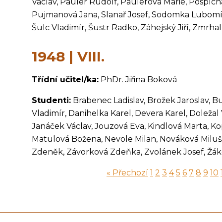
Václav, Pauler Rudolf, Paulerová Marie, Pospíchal
Pujmanová Jana, Slanař Josef, Sodomka Lubomír, 
Šulc Vladimír, Šustr Radko, Záhejský Jiří, Zmrhal
1948 | VIII.
Třídní učitel/ka:
PhDr. Jiřina Boková
Studenti:
Brabenec Ladislav, Brožek Jaroslav, B
Vladimír, Danihelka Karel, Devera Karel, Doležal 
Janáček Václav, Jouzová Eva, Kindlová Marta, K
Matulová Božena, Nevole Milan, Nováková Milušk
Zdeněk, Závorková Zdeňka, Zvolánek Josef, Žák
« Přechozí
1
2
3
4
5
6
7
8
9
10