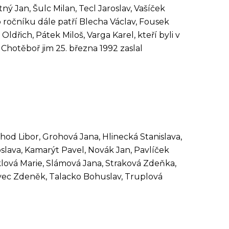
ný Jan, Šulc Milan, Tecl Jaroslav, Vašíček
 ročníku dále patří Blecha Václav, Fousek
dřich, Pátek Miloš, Varga Karel, kteří byli v
Chotěboř jim 25. března 1992 zaslal
hod Libor, Grohová Jana, Hlinecká Stanislava,
lava, Kamarýt Pavel, Novák Jan, Pavlíček
üklová Marie, Slámová Jana, Straková Zdeňka,
Švec Zdeněk, Talacko Bohuslav, Truplová