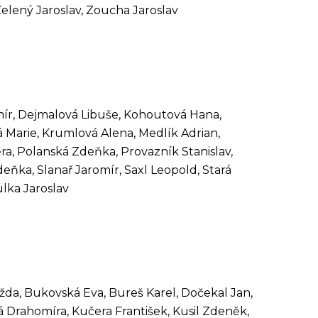
Zelený Jaroslav, Zoucha Jaroslav
ír, Dejmalová Libuše, Kohoutová Hana,
 Marie, Krumlová Alena, Medlík Adrian,
ra, Polanská Zdeňka, Provazník Stanislav,
ňka, Slanař Jaromír, Saxl Leopold, Stará
ulka Jaroslav
da, Bukovská Eva, Bureš Karel, Dočekal Jan,
á Drahomíra, Kučera František, Kusil Zdeněk,