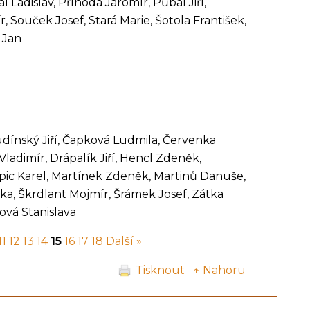
 Ladislav, Příhoda Jaromír, Půbal Jiří,
Souček Josef, Stará Marie, Šotola František,
 Jan
udínský Jiří, Čapková Ludmila, Červenka
Vladimír, Drápalík Jiří, Hencl Zdeněk,
opic Karel, Martínek Zdeněk, Martinů Danuše,
a, Škrdlant Mojmír, Šrámek Josef, Zátka
ová Stanislava
11
12
13
14
15
16
17
18
Další »
Tisknout
↑ Nahoru