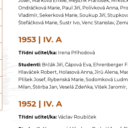
Josef, Marková Emilie, Mejstřík František, Mrkvi
Ondráčková Marie, Paul Jiří, Polívková Anna, P
Vladimír, Sekerková Marie, Soukup Jiří, Stupková
Štefáčková Marie, Šustr Ivo, Venc Stanislav, Ze
1953 | IV. A
Třídní učitel/ka:
Irena Příhodová
Studenti:
Brčák Jiří, Čápová Eva, Ehrenberger F
Hlaváček Robert, Holasová Anna, Jírů Alena, Mac
Plíšek Josef, Rybenská Marie, Sodomková Ludmila
Milan, Štěrba Jan, Veselá Zdeňka, Víšek Jaromí
1952 | IV. A
Třídní učitel/ka:
Václav Roubíček