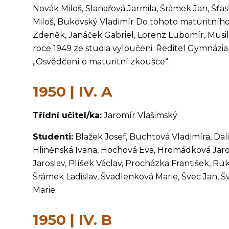
Novák Miloš, Slanařová Jarmila, Šrámek Jan, Šťast
Miloš, Bukovský Vladimír Do tohoto maturitního
Zdeněk, Janáček Gabriel, Lorenz Lubomír, Musil Ol
roce 1949 ze studia vyloučeni. Ředitel Gymnázia 
„Osvědčení o maturitní zkoušce“.
1950 | IV. A
Třídní učitel/ka:
Jaromír Vlašimský
Studenti:
Blažek Josef, Buchtová Vladimíra, Dali
Hliněnská Ivana, Hochová Eva, Hromádková Jaros
Jaroslav, Plíšek Václav, Procházka František, R
Šrámek Ladislav, Švadlenková Marie, Švec Jan, 
Marie
1950 | IV. B