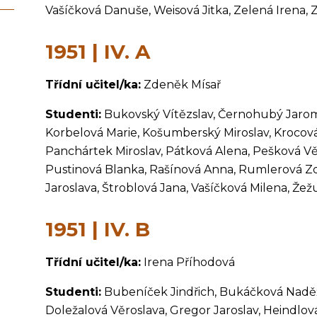
Vašíčková Danuše, Weisová Jitka, Zelená Irena, 
1951 | IV. A
Třídní učitel/ka:
Zdeněk Mísař
Studenti:
Bukovský Vítězslav, Černohubý Jarom
Korbelová Marie, Košumberský Miroslav, Krocová
Panchártek Miroslav, Pátková Alena, Pešková Vě
Pustinová Blanka, Rašínová Anna, Rumlerová Zde
Jaroslava, Štroblová Jana, Vašíčková Milena, Žež
1951 | IV. B
Třídní učitel/ka:
Irena Příhodová
Studenti:
Bubeníček Jindřich, Bukáčková Naděž
Doležalová Věroslava, Gregor Jaroslav, Heindlov