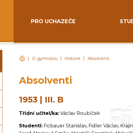
PRO UCHAZEČE
STU
|
|
|
Gymnázium Chotěboř
O gymnáziu
Historie
Absolventi
Absolventi
1953 | III. B
Třídní učitel/ka:
Václav Roubíček
Studenti:
Ficbauer Stanislav, Fidler Václav, Krajin