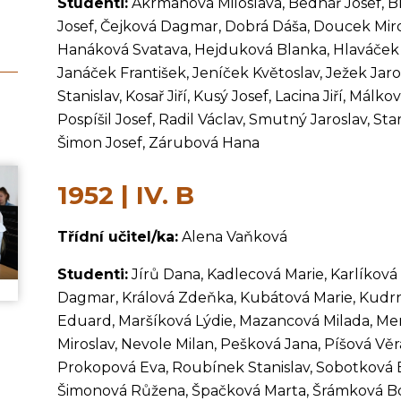
Studenti:
Akrmanová Miloslava, Bednář Josef, B
Josef, Čejková Dagmar, Dobrá Dáša, Doucek Miros
Hanáková Svatava, Hejduková Blanka, Hlaváček Ja
Janáček František, Jeníček Květoslav, Ježek Jaro
Stanislav, Kosař Jiří, Kusý Josef, Lacina Jiří, Má
Pospíšil Josef, Radil Václav, Smutný Jaroslav, St
Šimon Josef, Zárubová Hana
1952 | IV. B
Třídní učitel/ka:
Alena Vaňková
Studenti:
Jírů Dana, Kadlecová Marie, Karlíkov
Dagmar, Králová Zdeňka, Kubátová Marie, Kud
Eduard, Maršíková Lýdie, Mazancová Milada, Me
Miroslav, Nevole Milan, Pešková Jana, Píšová Vě
Prokopová Eva, Roubínek Stanislav, Sobotková B
Šimonová Růžena, Špačková Marta, Šrámková Boh