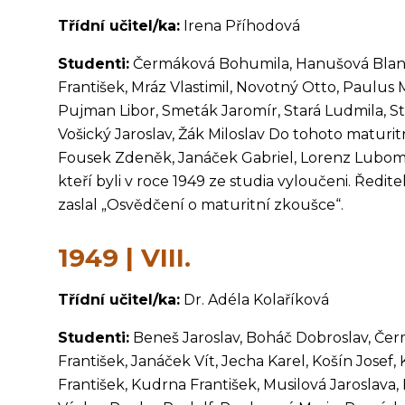
Třídní učitel/ka:
Irena Příhodová
Studenti:
Čermáková Bohumila, Hanušová Blanka,
František, Mráz Vlastimil, Novotný Otto, Paulus 
Pujman Libor, Smeták Jaromír, Stará Ludmila, Stř
Vošický Jaroslav, Žák Miloslav Do tohoto maturit
Fousek Zdeněk, Janáček Gabriel, Lorenz Lubomír,
kteří byli v roce 1949 ze studia vyloučeni. Ředi
zaslal „Osvědčení o maturitní zkoušce“.
1949 | VIII.
Třídní učitel/ka:
Dr. Adéla Kolaříková
Studenti:
Beneš Jaroslav, Boháč Dobroslav, Čerm
František, Janáček Vít, Jecha Karel, Košín Jose
František, Kudrna František, Musilová Jaroslava,