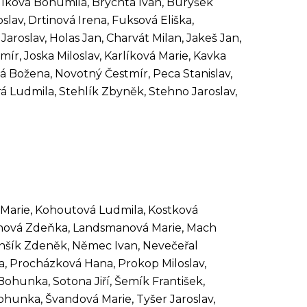
ílková Bohumila, Brychta Ivan, Burýšek
lav, Drtinová Irena, Fuksová Eliška,
roslav, Holas Jan, Charvát Milan, Jakeš Jan,
mír, Joska Miloslav, Karlíková Marie, Kavka
lková Božena, Novotný Čestmír, Peca Stanislav,
ará Ludmila, Stehlík Zbyněk, Stehno Jaroslav,
á Marie, Kohoutová Ludmila, Kostková
rnová Zdeňka, Landsmanová Marie, Mach
nšík Zdeněk, Němec Ivan, Nevečeřal
ra, Procházková Hana, Prokop Miloslav,
ohunka, Sotona Jiří, Šemík František,
unka, Švandová Marie, Tyšer Jaroslav,