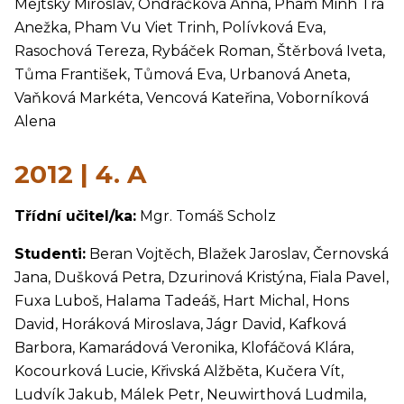
Mejtský Miroslav, Ondráčková Anna, Pham Minh Tra
Anežka, Pham Vu Viet Trinh, Polívková Eva,
Rasochová Tereza, Rybáček Roman, Štěrbová Iveta,
Tůma František, Tůmová Eva, Urbanová Aneta,
Vaňková Markéta, Vencová Kateřina, Voborníková
Alena
2012 | 4. A
Třídní učitel/ka:
Mgr. Tomáš Scholz
Studenti:
Beran Vojtěch, Blažek Jaroslav, Černovská
Jana, Dušková Petra, Dzurinová Kristýna, Fiala Pavel,
Fuxa Luboš, Halama Tadeáš, Hart Michal, Hons
David, Horáková Miroslava, Jágr David, Kafková
Barbora, Kamarádová Veronika, Klofáčová Klára,
Kocourková Lucie, Křivská Alžběta, Kučera Vít,
Ludvík Jakub, Málek Petr, Neuwirthová Ludmila,