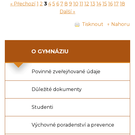
« Přechozí
1
2
3
4
5
6
7
8
9
10
11
12
13
14
15
16
17
18
Další »
Tisknout
↑ Nahoru
O GYMNÁZIU
Povinně zveřejňované údaje
Důležité dokumenty
Studenti
Výchovné poradenství a prevence