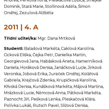
Andrea, Perková Ilona, Pleskačová Lubica, Smejkal
Dominik, Stará Marie, Stollinová Adéla, Šimon
Ondřej, Zezulová Alžběta
2011 | 4. A
Třídní učitel/ka:
Mgr. Dana Mrtková
Studenti:
Baladová Markéta, Caklová Karolína,
Cicková Eliška, Čejka Petr, Danielka Martin,
Georgievová Jana, Habásková Aneta, Hamerníková
Daniela, Horáková Denisa, Janáčková Lucie, Jirková
Veronika, Jobová Erika, Jureček Ondřej, Kolářová
Gabriela, Krejčová Zdenka, Krupičková Karolína,
Křivská Denisa, Kunášková Markéta, Májová Martina,
Mrázková Lucie, Němcová Anna, Pátková Markéta,
Paznocht Jiří, Pešková Lenka, Pleskačová Klára,
Polívka Lukáš, Rutsch Pavel, Sližová Denisa,