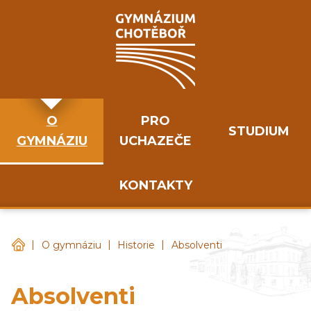
O
PRO
STUDIUM
GYMNÁZIU
UCHAZEČE
KONTAKTY
|
|
|
Gymnázium Chotěboř
O gymnáziu
Historie
Absolventi
Absolventi