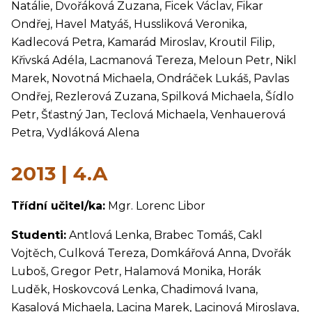
Natálie, Dvořáková Zuzana, Ficek Václav, Fikar
Ondřej, Havel Matyáš, Hussliková Veronika,
Kadlecová Petra, Kamarád Miroslav, Kroutil Filip,
Křivská Adéla, Lacmanová Tereza, Meloun Petr, Nikl
Marek, Novotná Michaela, Ondráček Lukáš, Pavlas
Ondřej, Rezlerová Zuzana, Spilková Michaela, Šídlo
Petr, Šťastný Jan, Teclová Michaela, Venhauerová
Petra, Vydláková Alena
2013 | 4.A
Třídní učitel/ka:
Mgr. Lorenc Libor
Studenti:
Antlová Lenka, Brabec Tomáš, Cakl
Vojtěch, Culková Tereza, Domkářová Anna, Dvořák
Luboš, Gregor Petr, Halamová Monika, Horák
Luděk, Hoskovcová Lenka, Chadimová Ivana,
Kasalová Michaela, Lacina Marek, Lacinová Miroslava,