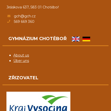
Jiráskova 637, 583 01 Chotěboř
gch@gch.cz
569 669 360
GYMNÁZIUM CHOTĚBOŘ
About us
Über uns
ZŘIZOVATEL